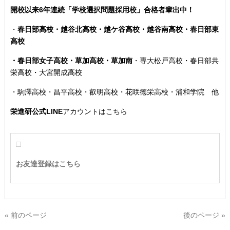
開校以来6年連続「学校選択問題採用校」合格者輩出中！
・
春日部高校・越谷北高校・越ケ谷高校・越谷南高校・春日部東
高校
・春日部女子高校・草加高校
・草加南
・専大松戸高校
・春日部共
栄高校・大宮開成高校
・駒澤高校・昌平高校・叡明高校・花咲徳栄高校・浦和学院 他
栄進研公式LINE
アカウントはこちら
お友達登録はこちら
« 前のページ
後のページ »