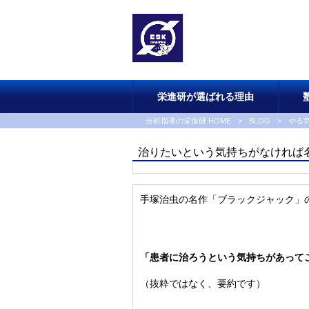
栄進研が選ばれる理由
分析指導の栄進研 HOME
>
BLOG
>
やる
治りたいという気持ちがなければ
手塚治虫の名作「ブラックジャック」
「患者に治ろうという気持ちがあって
（抜粋ではなく、要約です）