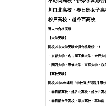
不動岡高校・伊奈学園総合
川口北高校・春日部女子高
杉戸高校・越谷西高校
過去の合格実績
【大学受験】
開校以来大学受験全員合格継続中！
・
京都大学・名古屋工業大学・金沢大
・関西大学・専修大学・東洋大学・
【高校受験】
開校以来6年連続「学校選択問題採用
・
春日部高校・越谷北高校・越ケ谷高
・春日部女子高校・草加高校
・草加南