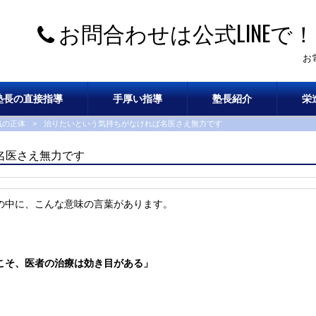
お問合わせは公式LINEで！
お
塾長の直接指導
手厚い指導
塾長紹介
栄
気の正体
>
治りたいという気持ちがなければ名医さえ無力です
名医さえ無力です
の中に、
こんな意味の言葉があります。
こそ、
医者の治療は効き目がある」