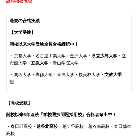
誠和福祉高校
過去の合格実績
【大学受験】
開校以来大学受験全員合格継続中！
・
京都大学・名古屋工業大学・金沢大学
・
県立広島大学
・
立
命館大学・
立教大学
・青山学院大学
・
関西大学
・専修大学・東洋大学・桜美林大学・
文教大学
他
【高校受験】
開校以来6年連続「学校選択問題採用校」合格者輩出中！
・
春日部高校
・
越谷北高校
・
越ケ谷高校・越谷南高校・春日部東
高校