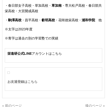
・
春日部女子高校・草加高校
・
草加南
・専大松戸高校
・春日部共
栄高校・大宮開成高校
・
駒澤高校
・
昌平高校
・
叡明高校
・
花咲徳栄高校
・
浦和学院
他
※太字は2023年度
※青字は過去の別の学習塾での実績
栄進研公式LINE
アカウントはこちら
お友達登録はこちら
« 前のページ
後のページ »