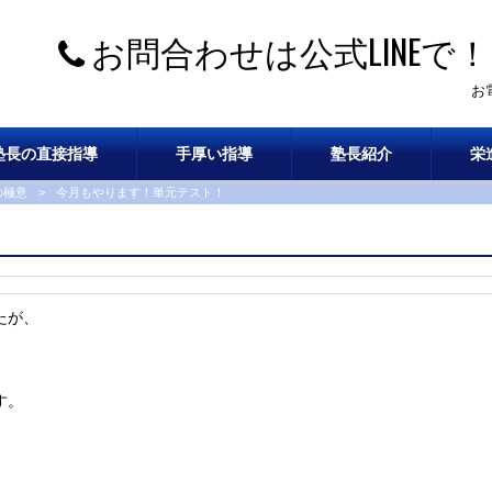
お問合わせは公式LINEで！
お
塾長の直接指導
手厚い指導
塾長紹介
栄
の極意
>
今月もやります！単元テスト！
たが、
す。