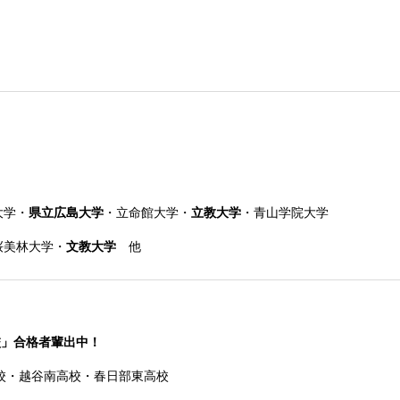
大学
・
県立広島大学
・
立命館大学・
立教大学
・青山学院大学
桜美林大学・
文教大学
他
校」合格者輩出中！
校・越谷南高校・春日部東高校