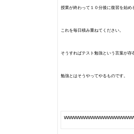
授業が終わって１０分後に復習を始め
これを毎日積み重ねてください。
そうすればテスト勉強という言葉が存
勉強とはそうやってやるものです。
\/\/\/\/\/\/\/\/\/\/\/\/\/\/\/\/\/\/\/\/\/\/\/\/\/\/\/\/\/