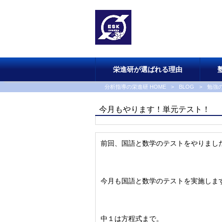
栄進研が選ばれる理由
分析指導の栄進研 HOME
>
BLOG
>
勉強
今月もやります！単元テスト！
前回、国語と数学のテストをやりまし
今月も国語と数学のテストを実施しま
中１は方程式まで。