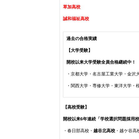
草加高校
誠和福祉高校
過去の合格実績
【大学受験】
開校以来大学受験全員合格継続中！
・
京都大学・名古屋工業大学・金沢
・
関西大学
・専修大学・東洋大学・
【高校受験】
開校以来6年連続「学校選択問題採用
・
春日部高校
・
越谷北高校
・
越ケ谷高