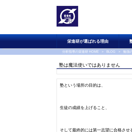
栄進研が選ばれる理由
分析指導の栄進研 HOME
>
BLOG
>
勉強
塾は魔法使いではありません
塾という場所の目的は、
生徒の成績を上げること、
そして最終的には第一志望に合格させ