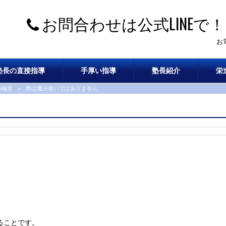
お問合わせは公式LINEで！
お
塾長の直接指導
手厚い指導
塾長紹介
栄
の極意
>
塾は魔法使いではありません
ることです。