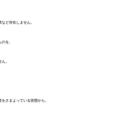
業など存在しません。
ものを、
せん。
道をさまよっている状態から、