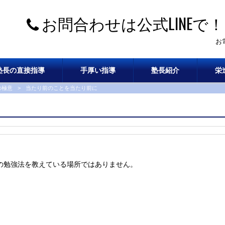
お問合わせは公式LINEで！
お
塾長の直接指導
手厚い指導
塾長紹介
栄
の極意
>
当たり前のことを当たり前に
の勉強法を教えている場所ではありません。