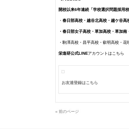
開校以来6年連続「学校選択問題採用
・
春日部高校・越谷北高校・越ケ谷高
・春日部女子高校・草加高校
・草加南
・駒澤高校・昌平高校・叡明高校・花
栄進研公式LINE
アカウントはこちら
お友達登録はこちら
« 前のページ