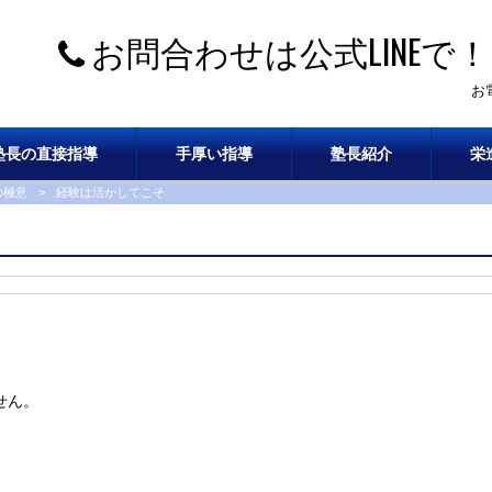
お問合わせは公式LINEで！
お
塾長の直接指導
手厚い指導
塾長紹介
栄
の極意
>
経験は活かしてこそ
せん。