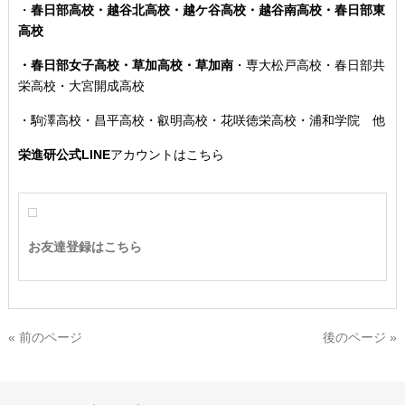
・
春日部高校・越谷北高校・越ケ谷高校・越谷南高校・春日部東
高校
・春日部女子高校・草加高校
・草加南
・専大松戸高校
・春日部共
栄高校・大宮開成高校
・駒澤高校・昌平高校・叡明高校・花咲徳栄高校・浦和学院 他
栄進研公式LINE
アカウントはこちら
お友達登録はこちら
« 前のページ
後のページ »