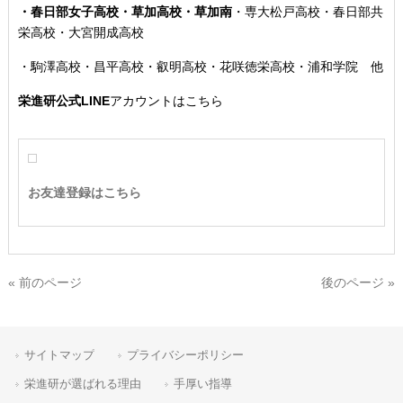
・春日部女子高校・草加高校
・草加南
・専大松戸高校
・春日部共
栄高校・大宮開成高校
・駒澤高校・昌平高校・叡明高校・花咲徳栄高校・浦和学院 他
栄進研公式LINE
アカウントはこちら
お友達登録はこちら
« 前のページ
後のページ »
サイトマップ
プライバシーポリシー
栄進研が選ばれる理由
手厚い指導