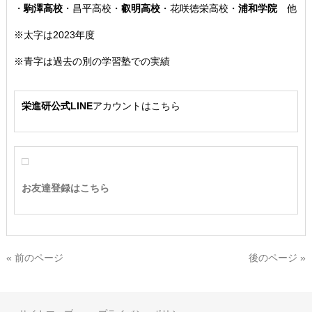
・
駒澤高校
・
昌平高校
・
叡明高校
・
花咲徳栄高校
・
浦和学院
他
※太字は2023年度
※青字は過去の別の学習塾での実績
栄進研公式LINE
アカウントはこちら
お友達登録はこちら
« 前のページ
後のページ »