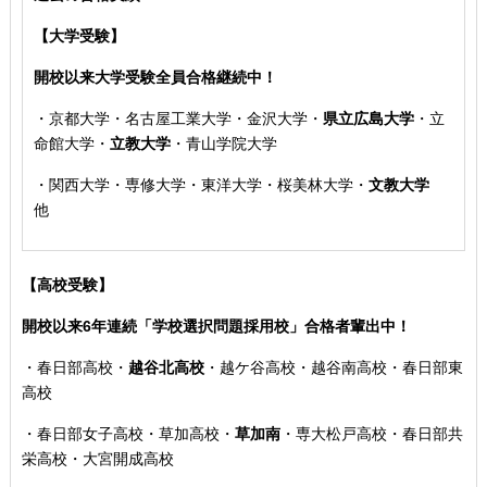
【大学受験】
開校以来大学受験全員合格継続中！
・
京都大学・名古屋工業大学・金沢大学
・
県立広島大学
・
立
命館大学・
立教大学
・青山学院大学
・
関西大学
・専修大学・東洋大学・桜美林大学・
文教大学
他
【高校受験】
開校以来6年連続「学校選択問題採用校」合格者輩出中！
・
春日部高校
・
越谷北高校
・
越ケ谷高校・越谷南高校・春日部東
高校
・
春日部女子高校・草加高校
・
草加南
・専大松戸高校
・春日部共
栄高校・大宮開成高校