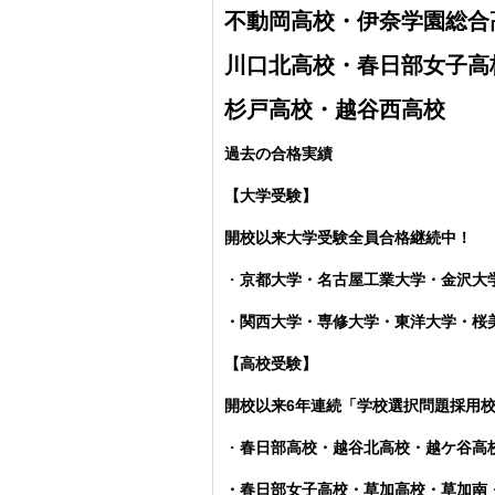
不動岡高校・伊奈学園総合
川口北高校・春日部女子高
杉戸高校・越谷西高校
過去の合格実績
【大学受験】
開校以来大学受験全員合格継続中！
・
京都大学・名古屋工業大学・金沢大
・関西大学・専修大学・東洋大学・
【高校受験】
開校以来6年連続「学校選択問題採用
・
春日部高校・越谷北高校・越ケ谷高
・春日部女子高校・草加高校
・草加南