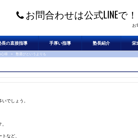
お問合わせは公式LINEで！
お
塾長の直接指導
手厚い指導
塾長紹介
栄
の心得
>
塾選びというよりも
。
多いでしょう。
す。
ートなど、