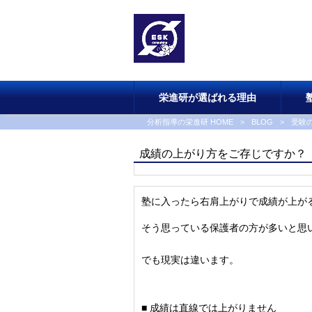
栄進研が選ばれる理由
分析指導の栄進研 HOME
>
BLOG
>
受験
成績の上がり方をご存じですか？
塾に入ったら右肩上がりで成績が上が
そう思っている保護者の方が多いと思
でも現実は違います。
■ 成績は直線では上がりません