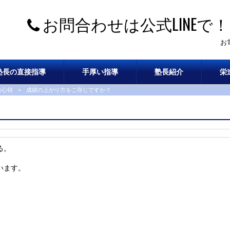
お問合わせは公式LINEで！
お
塾長の直接指導
手厚い指導
塾長紹介
栄
の心得
>
成績の上がり方をご存じですか？
る。
います。