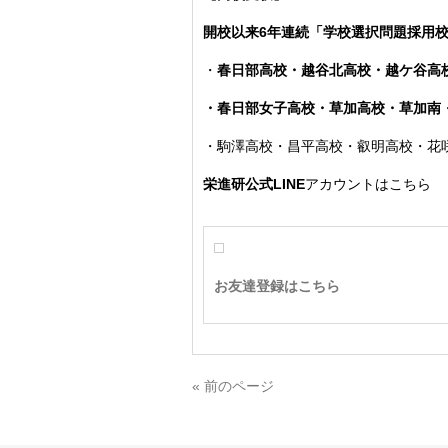
開校以来6年連続「学校選択問題採用
・
春日部高校・越谷北高校・越ケ谷高
・春日部女子高校・草加高校
・草加南
・駒澤高校・昌平高校・叡明高校・花
栄進研公式LINE
アカウントはこちら
お友達登録はこちら
« 前のページ