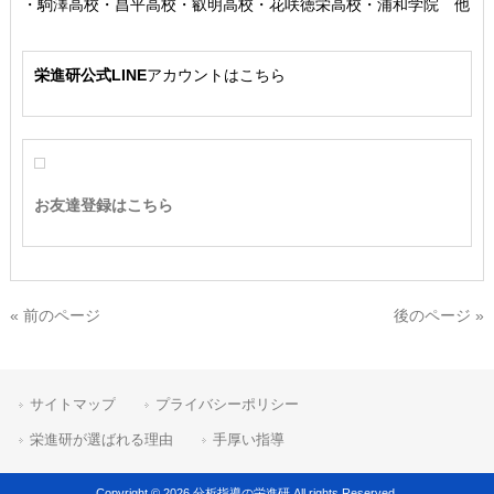
・駒澤高校・昌平高校・叡明高校・花咲徳栄高校・浦和学院 他
栄進研公式LINE
アカウントはこちら
お友達登録はこちら
« 前のページ
後のページ »
サイトマップ
プライバシーポリシー
栄進研が選ばれる理由
手厚い指導
Copyright © 2026 分析指導の栄進研 All rights Reserved.