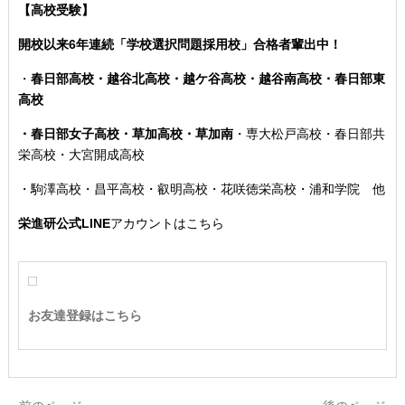
【高校受験】
開校以来6年連続「学校選択問題採用校」合格者輩出中！
・
春日部高校・越谷北高校・越ケ谷高校・越谷南高校・春日部東
高校
・春日部女子高校・草加高校
・草加南
・専大松戸高校
・春日部共
栄高校・大宮開成高校
・駒澤高校・昌平高校・叡明高校・花咲徳栄高校・浦和学院 他
栄進研公式LINE
アカウントはこちら
お友達登録はこちら