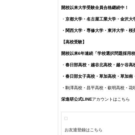
開校以来大学受験全員合格継続中！
・
京都大学・名古屋工業大学・金沢大
・関西大学・専修大学・東洋大学・
【高校受験】
開校以来6年連続「学校選択問題採用
・
春日部高校・越谷北高校・越ケ谷高
・春日部女子高校・草加高校
・草加南
・駒澤高校・昌平高校・叡明高校・花
栄進研公式LINE
アカウントはこちら
お友達登録はこちら