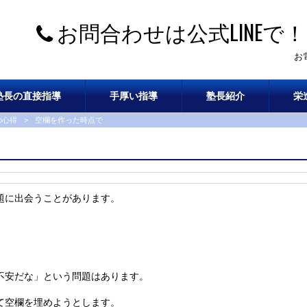
お問合わせは公式LINEで！
お
塾長の直接指導
手厚い指導
塾長紹介
栄
の心得
>
空欄を作った時点で
題に出会うことがあります。
不安だな」
という問題はあります。
て空欄を埋めようとします。