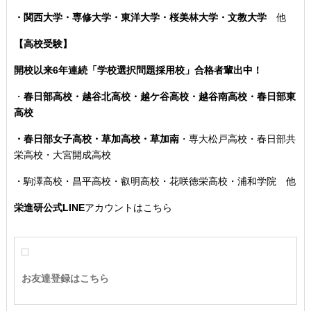
・関西大学・専修大学・東洋大学・桜美林大学・文教大学
他
【高校受験】
開校以来6年連続「学校選択問題採用校」合格者輩出中！
・
春日部高校・越谷北高校・越ケ谷高校・越谷南高校・春日部東
高校
・春日部女子高校・草加高校
・草加南
・専大松戸高校
・春日部共
栄高校・大宮開成高校
・駒澤高校・昌平高校・叡明高校・花咲徳栄高校・浦和学院 他
栄進研公式LINE
アカウントはこちら
お友達登録はこちら