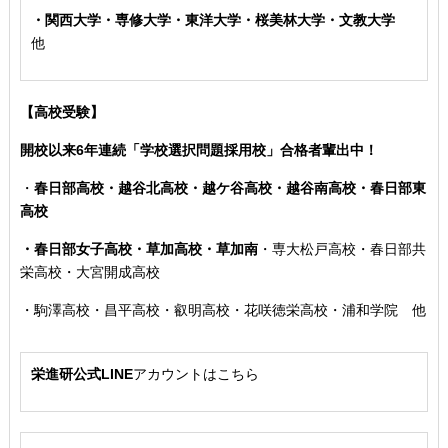
・関西大学・専修大学・東洋大学・桜美林大学・文教大学
他
【高校受験】
開校以来6年連続「学校選択問題採用校」合格者輩出中！
・
春日部高校・越谷北高校・越ケ谷高校・越谷南高校・春日部東
高校
・春日部女子高校・草加高校
・草加南
・専大松戸高校
・春日部共
栄高校・大宮開成高校
・駒澤高校・昌平高校・叡明高校・花咲徳栄高校・浦和学院 他
栄進研公式LINE
アカウントはこちら