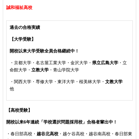
誠和福祉高校
過去の合格実績
【大学受験】
開校以来大学受験全員合格継続中！
・
京都大学・名古屋工業大学・金沢大学
・
県立広島大学
・
立
命館大学・
立教大学
・青山学院大学
・
関西大学
・専修大学・東洋大学・桜美林大学・
文教大学
他
【高校受験】
開校以来6年連続「学校選択問題採用校」合格者輩出中！
・
春日部高校
・
越谷北高校
・
越ケ谷高校・越谷南高校・春日部東