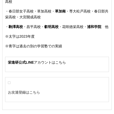
高校
・
春日部女子高校・草加高校
・
草加南
・専大松戸高校
・春日部共
栄高校・大宮開成高校
・
駒澤高校
・
昌平高校
・
叡明高校
・
花咲徳栄高校
・
浦和学院
他
※太字は2023年度
※青字は過去の別の学習塾での実績
栄進研公式LINE
アカウントはこちら
お友達登録はこちら