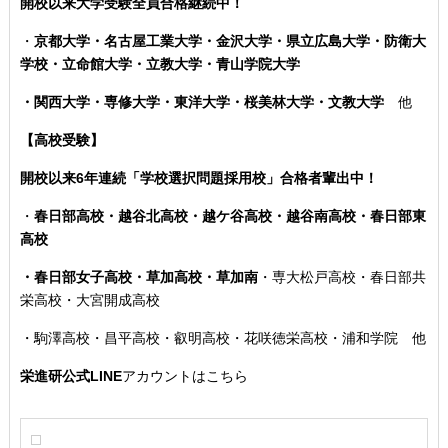
開校以来大学受験全員合格継続中！
・
京都大学・名古屋工業大学・金沢大学・県立広島大学・防衛大
学校・立命館大学・立教大学・青山学院大学
・関西大学・専修大学・東洋大学・桜美林大学・文教大学
他
【高校受験】
開校以来6年連続「学校選択問題採用校」合格者輩出中！
・
春日部高校・越谷北高校・越ケ谷高校・越谷南高校・春日部東
高校
・春日部女子高校・草加高校
・草加南
・専大松戸高校
・春日部共
栄高校・大宮開成高校
・駒澤高校・昌平高校・叡明高校・花咲徳栄高校・浦和学院 他
栄進研公式LINE
アカウントはこちら