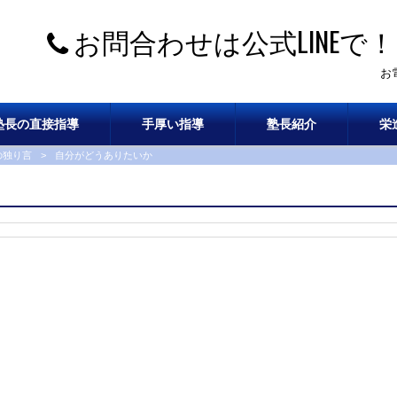
お問合わせは公式LINEで！
お
塾長の直接指導
手厚い指導
塾長紹介
栄
の独り言
>
自分がどうありたいか