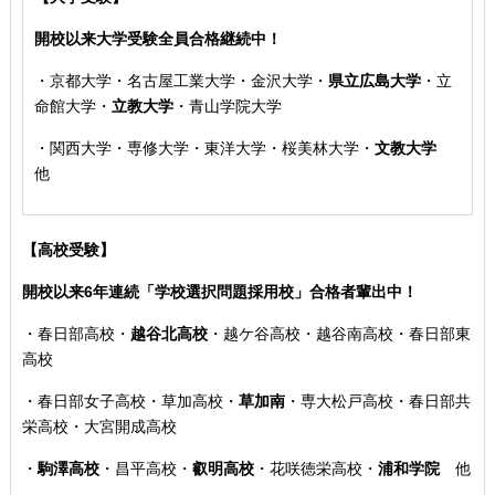
開校以来大学受験全員合格継続中！
・
京都大学・名古屋工業大学・金沢大学
・
県立広島大学
・
立
命館大学・
立教大学
・青山学院大学
・
関西大学
・専修大学・東洋大学・桜美林大学・
文教大学
他
【高校受験】
開校以来6年連続「学校選択問題採用校」合格者輩出中！
・
春日部高校
・
越谷北高校
・
越ケ谷高校・越谷南高校・春日部東
高校
・
春日部女子高校・草加高校
・
草加南
・専大松戸高校
・春日部共
栄高校・大宮開成高校
・
駒澤高校
・
昌平高校
・
叡明高校
・
花咲徳栄高校
・
浦和学院
他