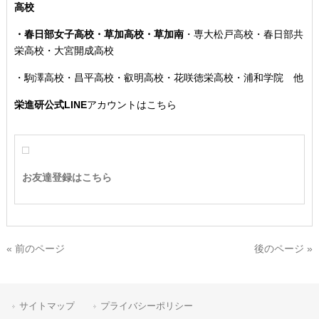
高校
・春日部女子高校・草加高校
・草加南
・専大松戸高校
・春日部共
栄高校・大宮開成高校
・駒澤高校・昌平高校・叡明高校・花咲徳栄高校・浦和学院 他
栄進研公式LINE
アカウントはこちら
お友達登録はこちら
« 前のページ
後のページ »
サイトマップ
プライバシーポリシー