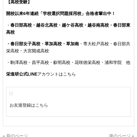
【高校受験】
開校以来6年連続「学校選択問題採用校」合格者輩出中！
・
春日部高校・越谷北高校・越ケ谷高校・越谷南高校・春日部東
高校
・春日部女子高校・草加高校
・草加南
・専大松戸高校
・春日部共
栄高校・大宮開成高校
・駒澤高校・昌平高校・叡明高校・花咲徳栄高校・浦和学院 他
栄進研公式LINE
アカウントはこちら
お友達登録はこちら
« 前のページ
後のページ »