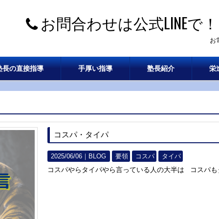
お問合わせは公式LINEで！
お
塾長の直接指導
手厚い指導
塾長紹介
栄
コスパ・タイパ
2025/06/06｜
BLOG
要領
コスパ
タイパ
コスパやらタイパやら言っている人の大半は コスパもタ