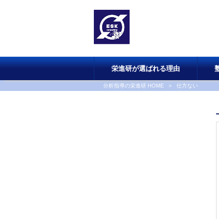
栄進研が選ばれる理由
分析指導の栄進研 HOME
>
仕方ない