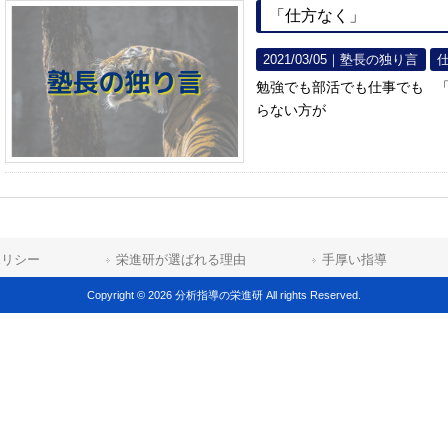
「仕方なく」
2021/03/05｜
塾長の独り言
勉強でも部活でも仕事でも 
らない方が
ポリシー
栄進研が選ばれる理由
手厚い指導
Copyright © 2026 分析指導の栄進研 All rights Reserved.