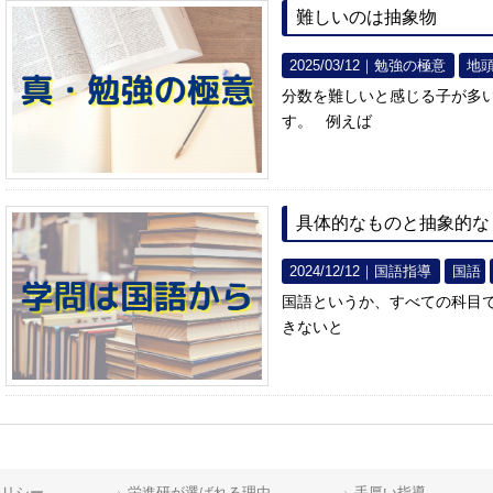
難しいのは抽象物
2025/03/12｜
勉強の極意
地
分数を難しいと感じる子が多
す。 例えば
具体的なものと抽象的な
2024/12/12｜
国語指導
国語
国語というか、すべての科目
きないと
ポリシー
栄進研が選ばれる理由
手厚い指導