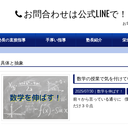
お問合わせは公式LINEで！
お
塾長の直接指導
手厚い指導
塾長紹介
栄
具体と抽象
数学の授業で気を付けて
2025/07/30｜
数学を伸ばす！
前々から言っている通りに 
だけ３０点