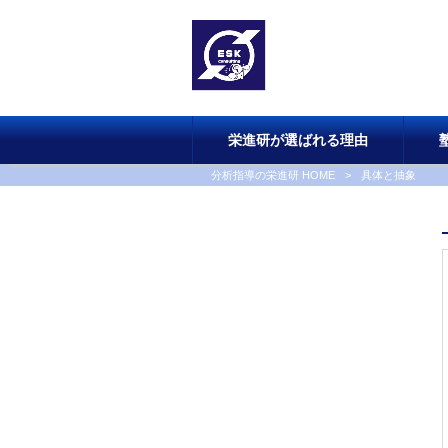
栄進研が選ばれる理由
分析指導の栄進研 HOME
>
具体と抽象