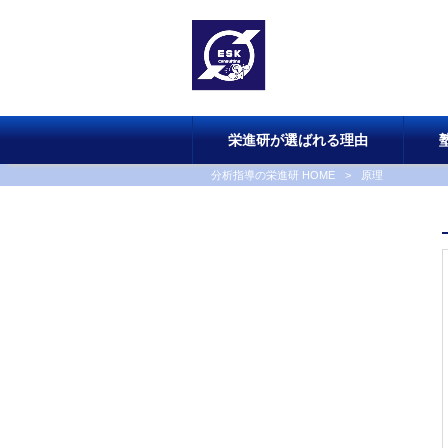
栄進研が選ばれる理由
分析指導の栄進研 HOME
>
原理