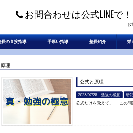
お問合わせは公式LINEで！
お
塾長の直接指導
手厚い指導
塾長紹介
栄
原理
公式と原理
2023/07/28｜
勉強の極意
暗
公式だけを覚えて、 この