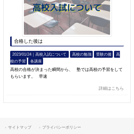
合格した後は
2023/01/24｜
高校入試について
高校の勉強
受験の後
高
校の予習
各講座
高校の合格が決まった瞬間から、 塾では高校の予習をして
もらいます。 早速
詳細はこちら
サイトマップ
プライバシーポリシー