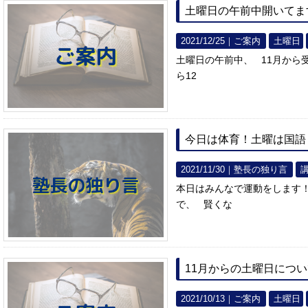
土曜日の午前中開いてま
2021/12/25｜
ご案内
土曜日
土曜日の午前中、 11月から
ら12
今日は体育！土曜は国語
2021/11/30｜
塾長の独り言
本日はみんなで運動をします
で、 賢くな
11月からの土曜日につ
2021/10/13｜
ご案内
土曜日