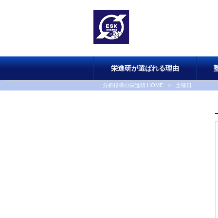
栄進研が選ばれる理由
分析指導の栄進研 HOME
>
土曜日