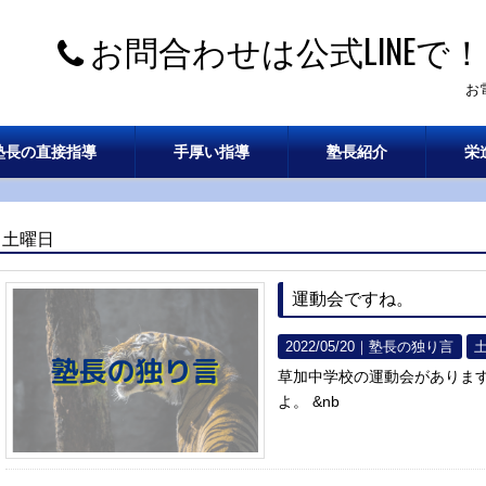
お問合わせは公式LINEで！
お
塾長の直接指導
手厚い指導
塾長紹介
栄
土曜日
運動会ですね。
2022/05/20｜
塾長の独り言
草加中学校の運動会がありま
よ。 &nb