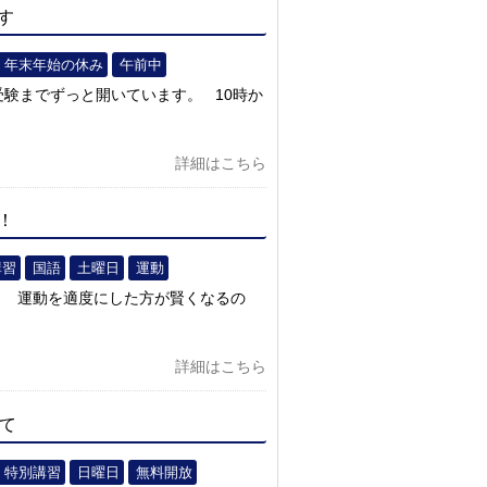
す
年末年始の休み
午前中
受験までずっと開いています。 10時か
詳細はこちら
！
講習
国語
土曜日
運動
！ 運動を適度にした方が賢くなるの
詳細はこちら
いて
特別講習
日曜日
無料開放