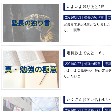
いよいよ残りあと4席
2021/03/03｜
塾長の独り言
定員まであと4席となりまし
く、 実際
定員数まであと「６」
2021/02/27｜
勉強の極意
意
いよいよ栄進研の生徒の定員数
りがたいこ
たくさんお問い合わせい
2021/01/21｜
学習塾とは
定