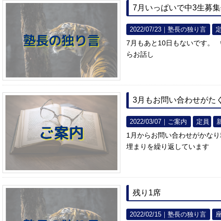
7月いっぱいで中3生募
2022/07/23｜
塾長の独り言
7月もあと10日もないです。
らお話し
3月もお問い合わせがた
2022/03/07｜
ご案内
定員
1月からお問い合わせがかな
埋まりを繰り返しています
残り1席
2022/02/15｜
塾長の独り言