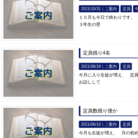
2021/10/31｜
ご案内
定員
１０月も今日で終わりです。
３年生の受
定員残り4名
2021/06/18｜
ご案内
定員
今月に入り生徒が増え、 定員
お話しして
定員数残り僅か
2021/06/10｜
ご案内
定員
今月も生徒が増え、 月の初め