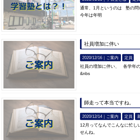
通常、1月というのは 塾の
今年は年明
社員増加に伴い
2020/12/16｜
ご案内
定員
社員の増加に伴い、 各学年
&nbs
師走って本当ですね。
2020/12/14｜
ご案内
定員
12月ってなんでこんなに忙し
せんね。