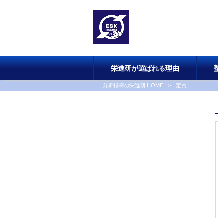
栄進研が選ばれる理由
分析指導の栄進研 HOME
>
定員