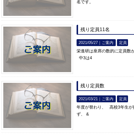
名です。
残り定員11名
2021/05/27｜
ご案内
定員
栄進研は座席の数的に定員数
中3は4
残り定員数
2021/03/21｜
ご案内
定員
年度が替わり、 高校3年生が
ず、 &