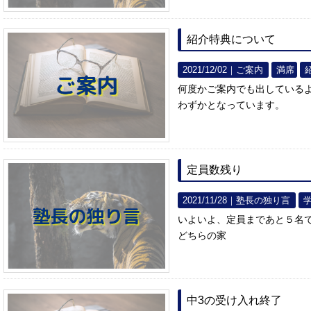
紹介特典について
2021/12/02｜
ご案内
満席
何度かご案内でも出している
わずかとなっています。
定員数残り
2021/11/28｜
塾長の独り言
いよいよ、定員まであと５名
どちらの家
中3の受け入れ終了