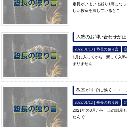
定員がいよいよ残り1席にな
しい教室を探しているとこ
入塾のお問い合わせが止
2022/01/13｜
塾長の独り言
1月に入ってから 新しく入塾
まりません
教室がすでに狭く・・・
2022/01/12｜
塾長の独り言
2021年の8月から 上の部
たんで