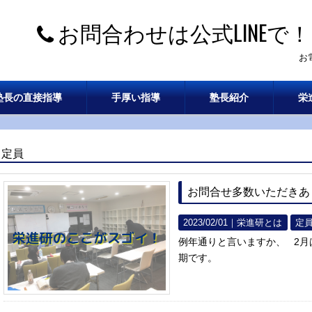
お問合わせは公式LINEで！
お
塾長の直接指導
手厚い指導
塾長紹介
栄
定員
お問合せ多数いただきあ
2023/02/01｜
栄進研とは
定
例年通りと言いますか、 2月
期です。