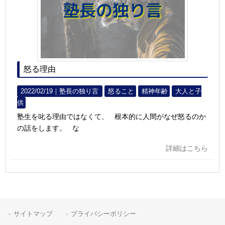
怒る理由
2022/02/19｜
塾長の独り言
怒ること
精神年齢
大人と子
供
塾生を叱る理由ではなくて、 根本的に人間がなぜ怒るのか
の話をします。 な
詳細はこちら
サイトマップ
プライバシーポリシー