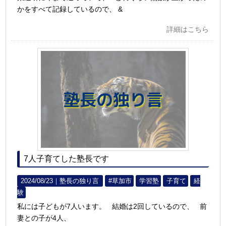
かをすべて記録しているので、 &
詳細はこちら
7人子育てした塾長です
2024/08/23｜
塾長の独り言
#草加市
学習塾
子育て
経
験
私には子どもが7人います。 結婚は2回しているので、 前
妻との子が4人、