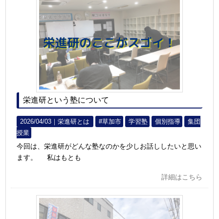
栄進研という塾について
2026/04/03｜
栄進研とは
#草加市
学習塾
個別指導
集団
授業
今回は、栄進研がどんな塾なのかを少しお話ししたいと思い
ます。 私はもとも
詳細はこちら