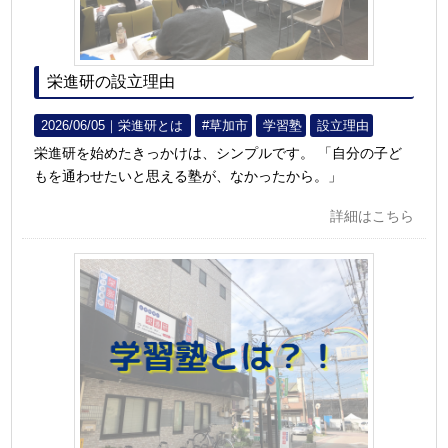
栄進研の設立理由
2026/06/05｜
栄進研とは
#草加市
学習塾
設立理由
栄進研を始めたきっかけは、シンプルです。 「自分の子ど
もを通わせたいと思える塾が、なかったから。」
詳細はこちら