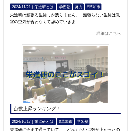
2024/11/21｜
栄進研とは
学習塾
努力
#草加市
栄進研は頑張る生徒しか残りません。 頑張らない生徒は教
室の空気が合わなくて辞めていきま
詳細はこちら
点数上昇ランキング！
2024/10/17｜
栄進研とは
#草加市
学習塾
栄進研に今まで通っていて、 どれくらい点数が上がったの