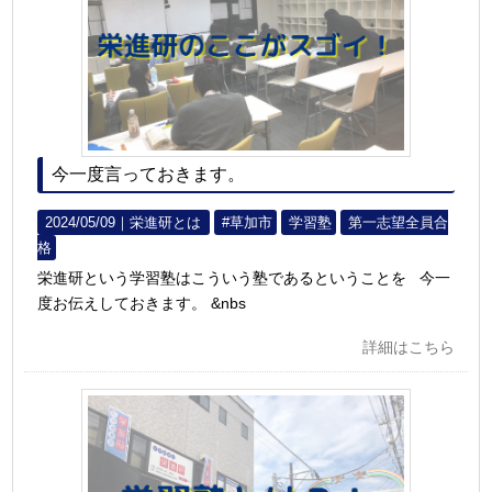
今一度言っておきます。
2024/05/09｜
栄進研とは
#草加市
学習塾
第一志望全員合
格
栄進研という学習塾はこういう塾であるということを 今一
度お伝えしておきます。 &nbs
詳細はこちら