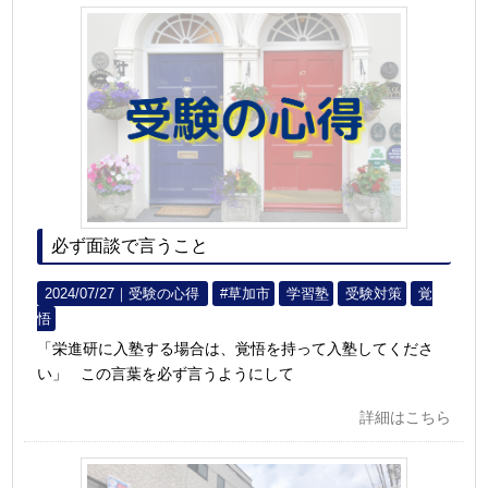
必ず面談で言うこと
2024/07/27｜
受験の心得
#草加市
学習塾
受験対策
覚
悟
「栄進研に入塾する場合は、覚悟を持って入塾してくださ
い」 この言葉を必ず言うようにして
詳細はこちら