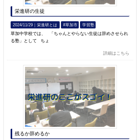
栄進研の生徒
2024/11/29｜
栄進研とは
#草加市
学習塾
草加中学校では、 「ちゃんとやらない生徒は辞めさせられ
る塾」として ちょ
詳細はこちら
残るか辞めるか