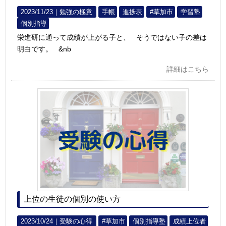
2023/11/23｜
勉強の極意
手帳
進捗表
#草加市
学習塾
個別指導
栄進研に通って成績が上がる子と、 そうではない子の差は
明白です。 &nb
詳細はこちら
上位の生徒の個別の使い方
2023/10/24｜
受験の心得
#草加市
個別指導塾
成績上位者