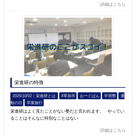
詳細はこちら
栄進研の特徴
2025/10/02｜
栄進研とは
#草加市
おーぐぱん
学習塾
運
動の日
卒業旅行
栄進研はよく見たことがない塾だと言われます。 やってい
ることはそんなに特別なことはない
詳細はこちら