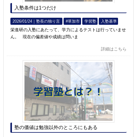
入塾条件は1つだけ
2026/01/24｜
塾長の独り言
#草加市
学習塾
入塾基準
栄進研の入塾にあたって、学力によるテストは行っていませ
ん。 現在の偏差値や成績は問いま
詳細はこちら
塾の価値は勉強以外のところにもある