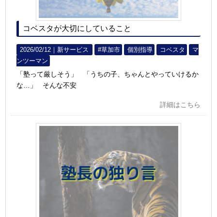
コベスタが大切にしていること
2026/02/12｜
新サービス
#草加市
個別指導
コベスタ
マ
ンツーマン
「塾って厳しそう」 「うちの子、ちゃんとやっていけるか
な…」 そんな不安
詳細はこちら