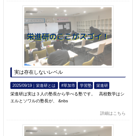
実は存在しないレベル
2025/09/19｜
栄進研とは
#草加市
学習塾
栄進研
栄進研は実は３人の塾長から学べる塾です。 高校数学はシ
エルとソワルの塾長が、 &nbs
詳細はこちら