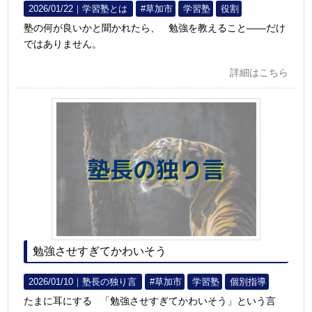
2026/01/22｜
学習塾とは
#草加市
学習塾
役割
塾の何が良いかと聞かれたら、 勉強を教えること――だけ
ではありません。
詳細はこちら
勉強させすぎてかわいそう
2026/01/10｜
塾長の独り言
#草加市
学習塾
個別指導
たまに耳にする 「勉強させすぎてかわいそう」という言