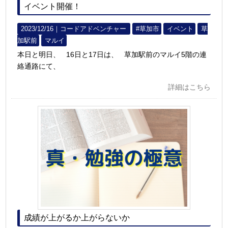
イベント開催！
2023/12/16｜
コードアドベンチャー
#草加市
イベント
草
加駅前
マルイ
本日と明日、 16日と17日は、 草加駅前のマルイ5階の連
絡通路にて、
詳細はこちら
成績が上がるか上がらないか