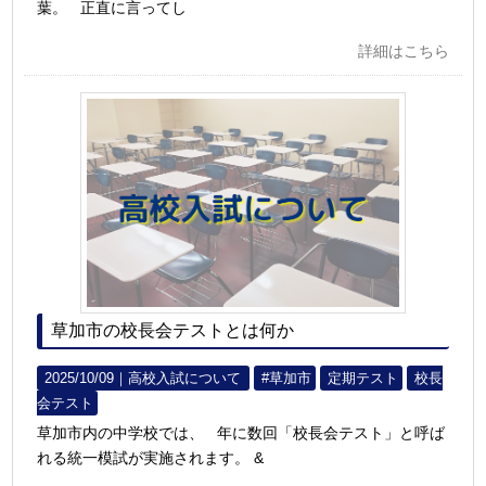
葉。 正直に言ってし
詳細はこちら
草加市の校長会テストとは何か
2025/10/09｜
高校入試について
#草加市
定期テスト
校長
会テスト
草加市内の中学校では、 年に数回「校長会テスト」と呼ば
れる統一模試が実施されます。 &