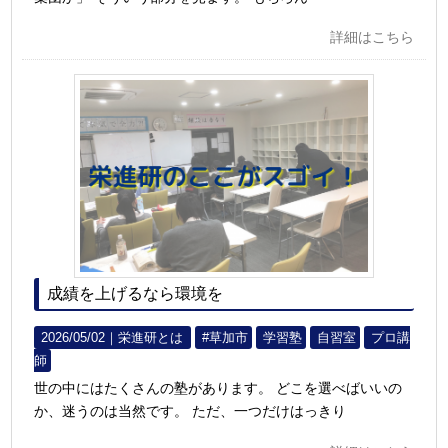
詳細はこちら
成績を上げるなら環境を
2026/05/02｜
栄進研とは
#草加市
学習塾
自習室
プロ講
師
世の中にはたくさんの塾があります。 どこを選べばいいの
か、迷うのは当然です。 ただ、一つだけはっきり