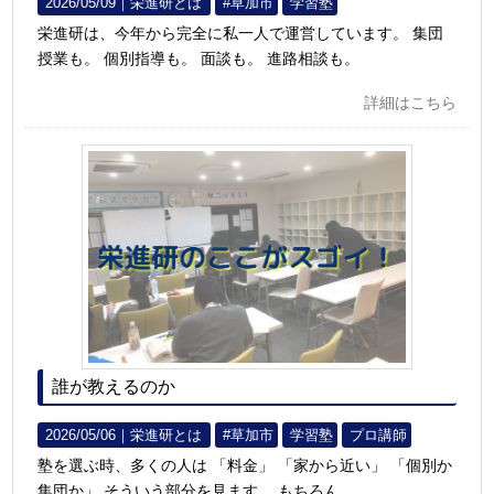
2026/05/09｜
栄進研とは
#草加市
学習塾
栄進研は、今年から完全に私一人で運営しています。 集団
授業も。 個別指導も。 面談も。 進路相談も。
詳細はこちら
誰が教えるのか
2026/05/06｜
栄進研とは
#草加市
学習塾
プロ講師
塾を選ぶ時、多くの人は 「料金」 「家から近い」 「個別か
集団か」 そういう部分を見ます。 もちろん