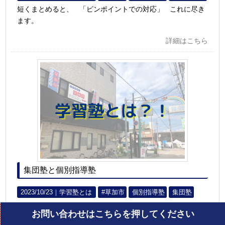
短くまとめると、 「ピンポイントでの対応」 これに尽き
ます。
詳細はこちら
集団塾と個別指導塾
2023/10/23｜
学習塾とは
#草加市
個別指導塾
集団塾
どちらが良いとか、どちらが悪いとかの話ではなく、 どの
お問い合わせはこちらを押してください
ように違うのかをお話ししていきま