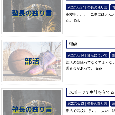
2022/08/27｜
塾長の独り言
高校生。。。 見事にほとん
た。 &nb
朝練
2022/05/14｜
部活について
部活の朝練ってなくてよくな
護者会があって、 &nb
スポーツで生計を立てる
2022/05/13｜
塾長の独り言
部活で高校に行く。 大いに