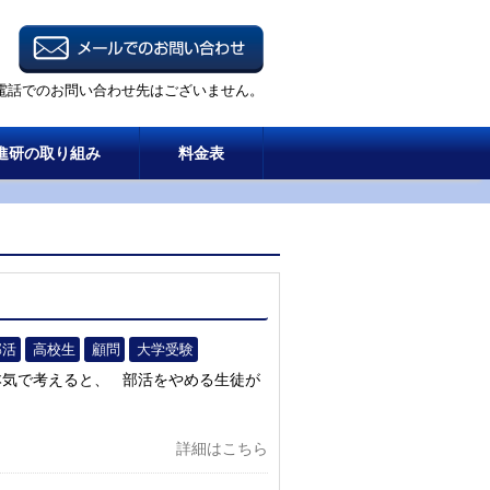
電話でのお問い合わせ先はございません。
進研の取り組み
料金表
部活
高校生
顧問
大学受験
本気で考えると、 部活をやめる生徒が
詳細はこちら