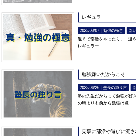
レギュラー
2023/08/07｜
勉強の極意
部
週６で部活をやったり、 週
レギュラー
勉強嫌いだからこそ
2023/06/26｜
塾長の独り言
塾の先生だからって勉強が好
の時よりも前から勉強は嫌
見事に部活や遊びに流さ