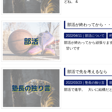
どね。 &
部活が終わってから・・
2022/04/11｜
部活について
部活が終わってから頑張りま
甘いです
部活で先を考えるなら
2022/03/23｜
塾長の独り言
部活で進学。 大いに結構だ