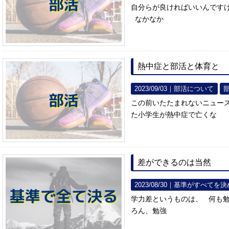
自分らが良ければいいんです
なかなか
熱中症と部活と体育と
2023/09/03｜
部活について
この前いたたまれないニュー
た小学生が熱中症で亡くな
差ができるのは当然
2023/08/30｜
基準がすべてを決
学力差というものは、 何も
ろん、勉強