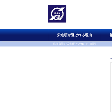
栄進研が選ばれる理由
分析指導の栄進研 HOME
>
部活