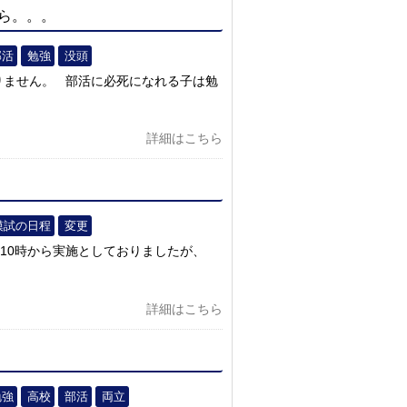
ら。。。
部活
勉強
没頭
りません。 部活に必死になれる子は勉
詳細はこちら
模試の日程
変更
前10時から実施としておりましたが、
詳細はこちら
勉強
高校
部活
両立