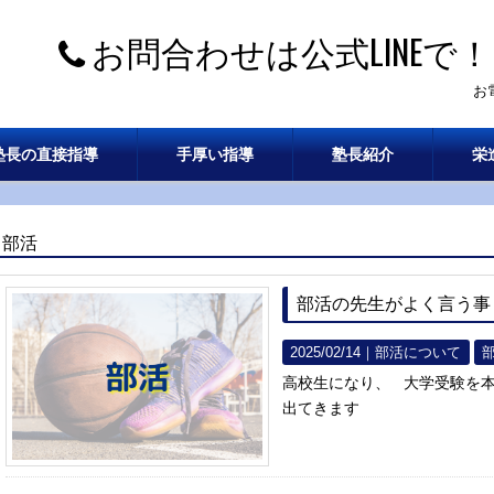
お問合わせは公式LINEで！
お
塾長の直接指導
手厚い指導
塾長紹介
栄
部活
部活の先生がよく言う事
2025/02/14｜
部活について
高校生になり、 大学受験を
出てきます