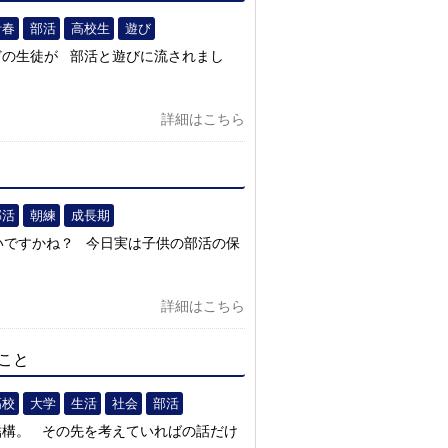
青春
部活
高校生
遊び
どの生徒が 部活と遊びに流されまし
詳細はこちら
部活
朝練
成長期
いですかね？ 今日実は子供の部活の保
詳細はこちら
こと
高校
大学
生活
社会
部活
結構。 その先を考えていればの話だけ