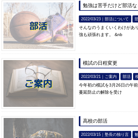
勉強は苦手だけど部活な
2022/03/23｜
部活について
そんなのうまくいくわけがあ
強も頑張れます。 &nb
模試の日程変更
2022/03/21｜
ご案内
部活
今年初の模試を3月26日の午
蔓延防止の解除を受け
高校の部活
2022/03/15｜
塾長の独り言