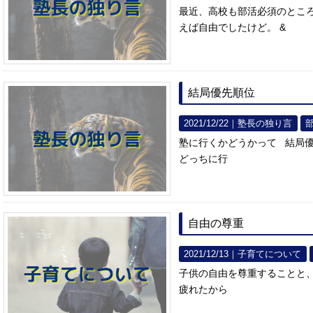
最近、高校も部活必須のとこ
えば自由でしたけど。 &
結局優先順位
2021/12/22｜
塾長の独り言
塾に行くかどうかって 結局
どっちに行
自由の尊重
2021/12/13｜
子育てについて
子供の自由を尊重することと
疲れたから