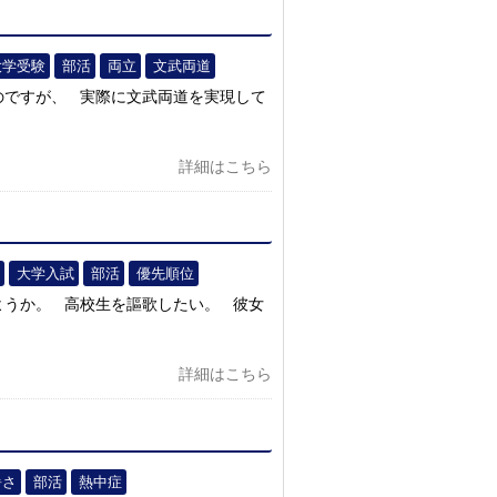
大学受験
部活
両立
文武両道
のですが、 実際に文武両道を実現して
詳細はこちら
大学入試
部活
優先順位
ようか。 高校生を謳歌したい。 彼女
詳細はこちら
暑さ
部活
熱中症