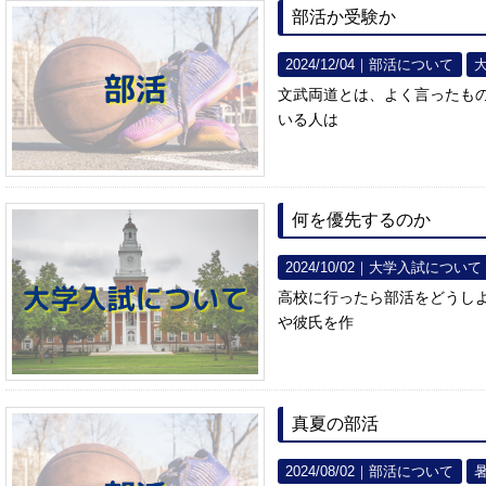
部活か受験か
2024/12/04｜
部活について
文武両道とは、よく言ったも
いる人は
何を優先するのか
2024/10/02｜
大学入試について
高校に行ったら部活をどうし
や彼氏を作
真夏の部活
2024/08/02｜
部活について