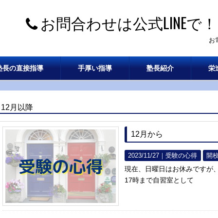
お問合わせは公式LINEで！
お
塾長の直接指導
手厚い指導
塾長紹介
栄
12月以降
12月から
2023/11/27｜
受験の心得
開
現在、日曜日はお休みですが、
17時まで自習室として