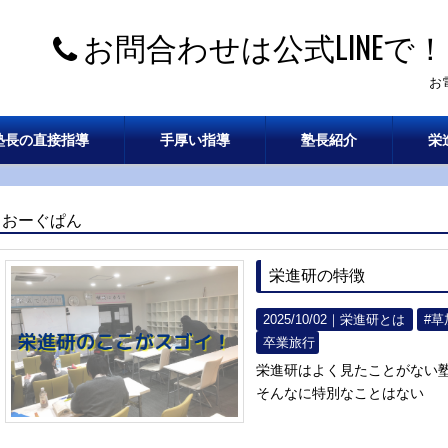
お問合わせは公式LINEで！
お
塾長の直接指導
手厚い指導
塾長紹介
栄
おーぐぱん
栄進研の特徴
2025/10/02｜
栄進研とは
#草
卒業旅行
栄進研はよく見たことがない
そんなに特別なことはない