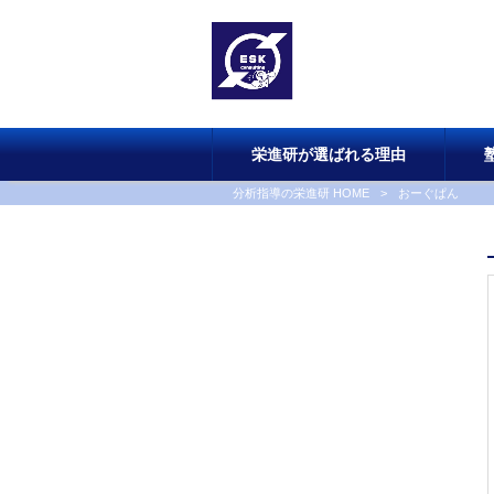
栄進研が選ばれる理由
分析指導の栄進研 HOME
>
おーぐぱん