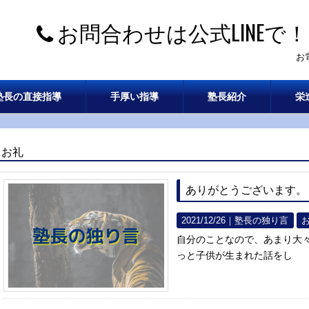
お問合わせは公式LINEで！
お
塾長の直接指導
手厚い指導
塾長紹介
栄
お礼
ありがとうございます。
2021/12/26｜
塾長の独り言
自分のことなので、あまり大
っと子供が生まれた話をし