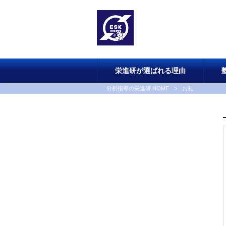
栄進研が選ばれる理由
分析指導の栄進研 HOME
>
お礼