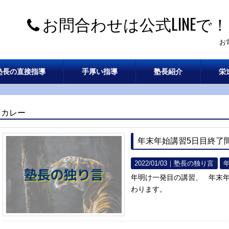
お問合わせは公式LINEで！
お
塾長の直接指導
手厚い指導
塾長紹介
栄
カレー
年末年始講習5日目終了
2022/01/03｜
塾長の独り言
年明け一発目の講習、 年末年
わります。