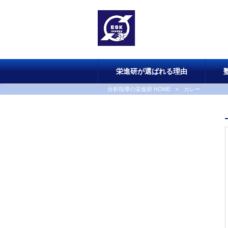
栄進研が選ばれる理由
分析指導の栄進研 HOME
>
カレー