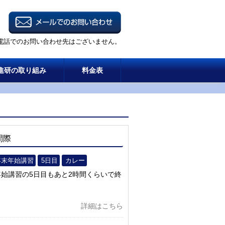
電話でのお問い合わせ先はございません。
進研の取り組み
料金表
間際
年末年始講習
5日目
カレー
始講習の5日目もあと2時間くらいで終
詳細はこちら