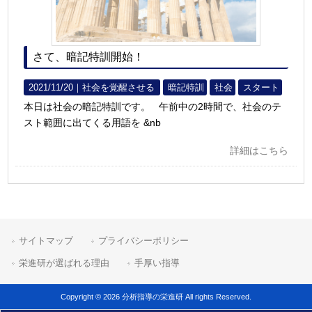
さて、暗記特訓開始！
2021/11/20｜
社会を覚醒させる
暗記特訓
社会
スタート
本日は社会の暗記特訓です。 午前中の2時間で、社会のテ
スト範囲に出てくる用語を &nb
詳細はこちら
サイトマップ
プライバシーポリシー
栄進研が選ばれる理由
手厚い指導
Copyright © 2026 分析指導の栄進研 All rights Reserved.