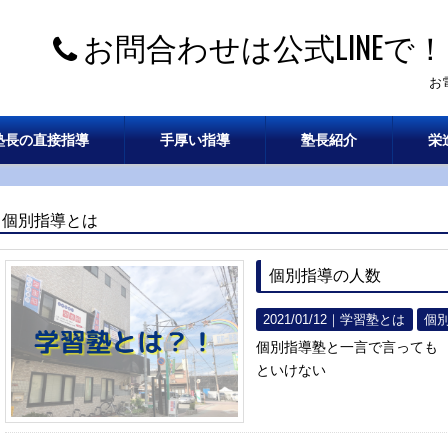
お問合わせは公式LINEで！
お
塾長の直接指導
手厚い指導
塾長紹介
栄
個別指導とは
個別指導の人数
2021/01/12｜
学習塾とは
個
個別指導塾と一言で言っても
といけない