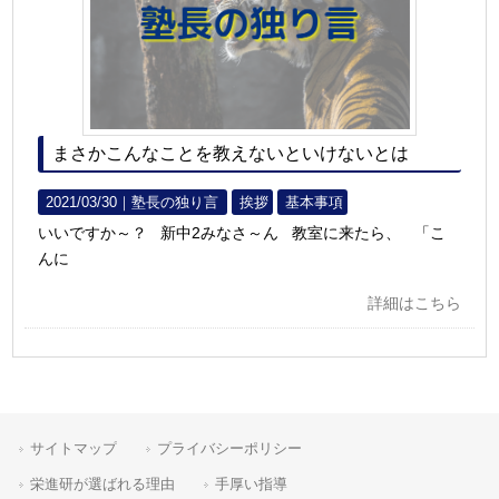
まさかこんなことを教えないといけないとは
2021/03/30｜
塾長の独り言
挨拶
基本事項
いいですか～？ 新中2みなさ～ん 教室に来たら、 「こ
んに
詳細はこちら
サイトマップ
プライバシーポリシー
栄進研が選ばれる理由
手厚い指導