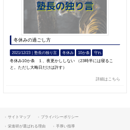
冬休みの過ごし方
2021/12/23｜
塾長の独り言
冬休み
10か条
守れ
冬休み10か条 １、夜更かししない （23時半には寝るこ
と。ただし大晦日だけは許す）
詳細はこちら
サイトマップ
プライバシーポリシー
栄進研が選ばれる理由
手厚い指導