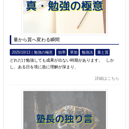
量から質へ変わる瞬間
2025/10/13｜
勉強の極意
効率
草加
勉強法
量と質
どれだけ勉強しても成果が出ない時期があります。 しか
し、ある日を境に急に理解が深まり、
詳細はこちら