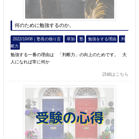
何のために勉強するのか。
2022/10/08｜
塾長の独り言
草加
塾
勉強をする理由
判
断力
勉強する一番の理由は 「判断力」の向上のためです。 大
人になれば常に何か
詳細はこちら