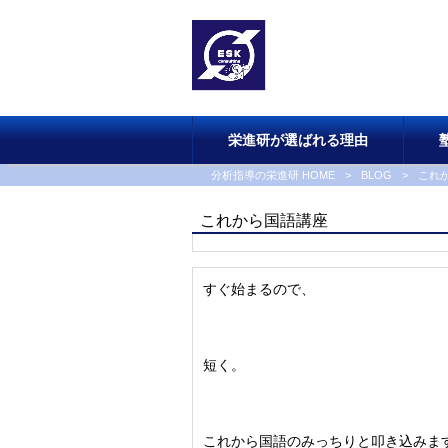
栄進研が選ばれる理由
分析指導の栄進研 HOME
>
BLOG
>
これ
これから国語講座
すぐ始まるので、
短く。
これから国語のみっちりと叩き込みま