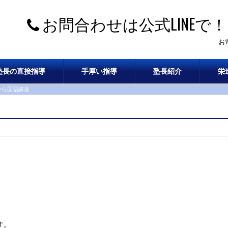
お問合わせは公式LINEで！
お
塾長の直接指導
手厚い指導
塾長紹介
栄
から国語講座
す。