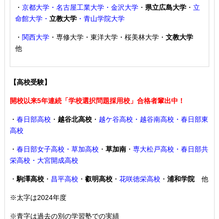
・
京都大学・名古屋工業大学・金沢大学
・
県立広島大学
・
立
命館大学・
立教大学
・青山学院大学
・
関西大学
・専修大学・東洋大学・桜美林大学・
文教大学
他
【高校受験】
開校以来5年連続「学校選択問題採用校」合格者輩出中！
・
春日部高校
・
越谷北高校
・
越ケ谷高校・越谷南高校・春日部東
高校
・
春日部女子高校・草加高校
・
草加南
・
専大松戸高校
・春日部共
栄高校・大宮開成高校
・
駒澤高校
・
昌平高校
・
叡明高校
・
花咲徳栄高校
・
浦和学院
他
※太字は2024年度
※青字は過去の別の学習塾での実績