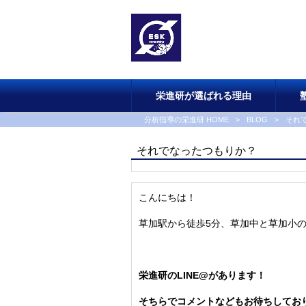
栄進研が選ばれる理由
分析指導の栄進研 HOME
>
BLOG
>
それ
それでなったつもりか？
こんにちは！
草加駅から徒歩5分、草加中と草加小
栄進研のLINE@があります！
そちらでコメントなどもお待ちしてお