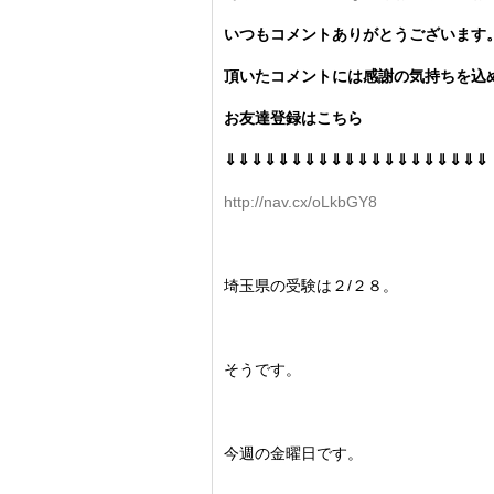
いつもコメントありがとうございます
頂いたコメントには感謝の気持ちを込め
お友達登録はこちら
⇓⇓⇓⇓⇓⇓⇓⇓⇓⇓⇓⇓⇓⇓⇓⇓⇓⇓⇓⇓
http://nav.cx/oLkbGY8
埼玉県の受験は２/２８。
そうです。
今週の金曜日です。