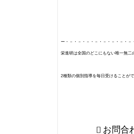
ー・－・－・－・－・－・－・－・－
栄進研は全国のどこにもない唯一無二
2種類の個別指導を毎日受けることが