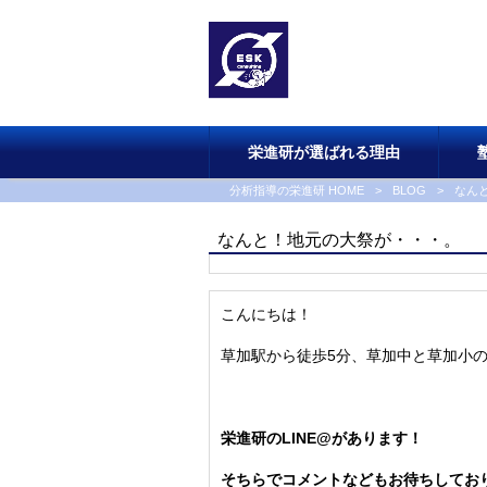
栄進研が選ばれる理由
分析指導の栄進研 HOME
>
BLOG
>
なん
なんと！地元の大祭が・・・。
こんにちは！
草加駅から徒歩5分、草加中と草加小
栄進研のLINE@があります！
そちらでコメントなどもお待ちしてお