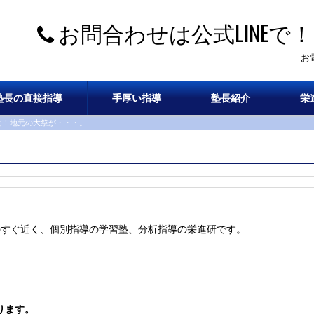
お問合わせは公式LINEで！
お
塾長の直接指導
手厚い指導
塾長紹介
栄
と！地元の大祭が・・・。
のすぐ近く、個別指導の学習塾、分析指導の栄進研です。
ります。