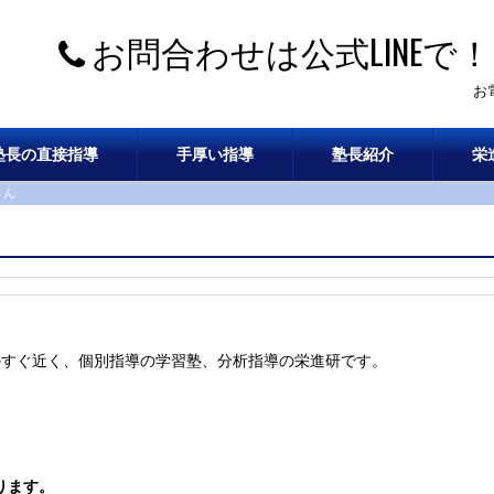
お問合わせは公式LINEで！
お
塾長の直接指導
手厚い指導
塾長紹介
栄
さん
のすぐ近く、個別指導の学習塾、分析指導の栄進研です。
ります。