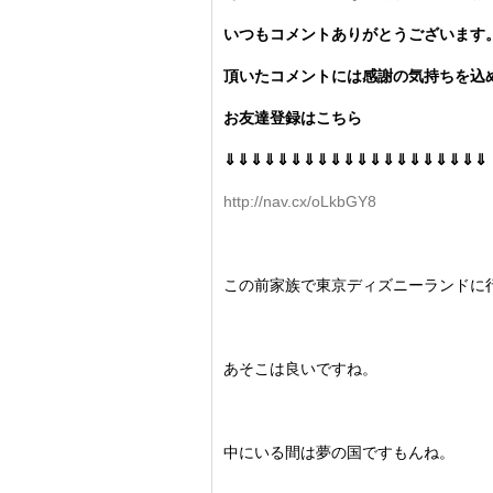
いつもコメントありがとうございます
頂いたコメントには感謝の気持ちを込め
お友達登録はこちら
⇓⇓⇓⇓⇓⇓⇓⇓⇓⇓⇓⇓⇓⇓⇓⇓⇓⇓⇓⇓
http://nav.cx/oLkbGY8
この前家族で東京ディズニーランドに
あそこは良いですね。
中にいる間は夢の国ですもんね。