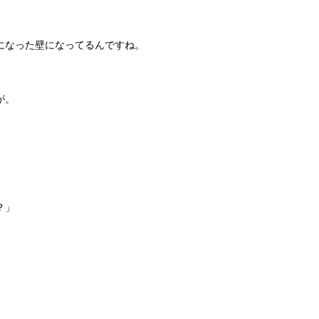
になった壁になってるんですね。
が。
？」