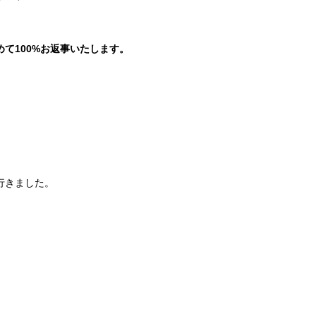
。
て100%お返事いたします。
行きました。