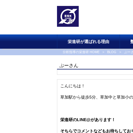
栄進研が選ばれる理由
分析指導の栄進研 HOME
>
BLOG
>
ぷー
ぷーさん
こんにちは！
草加駅から徒歩5分、草加中と草加小
栄進研のLINE@があります！
そちらでコメントなどもお待ちしてお