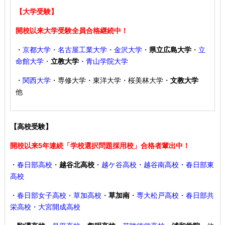
【大学受験】
開校以来大学受験全員合格継続中！
・
京都大学・名古屋工業大学・金沢大学
・
県立広島大学
・
立
命館大学・
立教大学
・青山学院大学
・
関西大学
・専修大学・東洋大学・桜美林大学・
文教大学
他
【高校受験】
開校以来5年連続「学校選択問題採用校」合格者輩出中！
・
春日部高校
・
越谷北高校
・
越ケ谷高校・越谷南高校・春日部東
高校
・
春日部女子高校・草加高校
・
草加南
・
専大松戸高校
・春日部共
栄高校・大宮開成高校