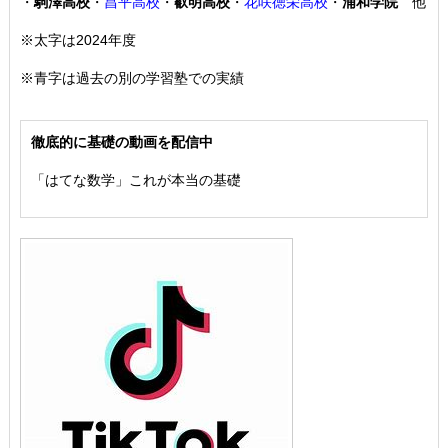
・
駒澤高校
・
昌平高校
・
叡明高校
・
花咲徳栄高校
・
浦和学院
他
※太字は2024年度
※青字は過去の別の学習塾での実績
徹底的に基礎の動画を配信中
「はてな数学」これが本当の基礎