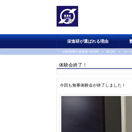
栄進研が選ばれる理由
分析指導の栄進研 HOME
>
BLOG
>
コー
体験会終了！
今回も無事体験会が終了しました！