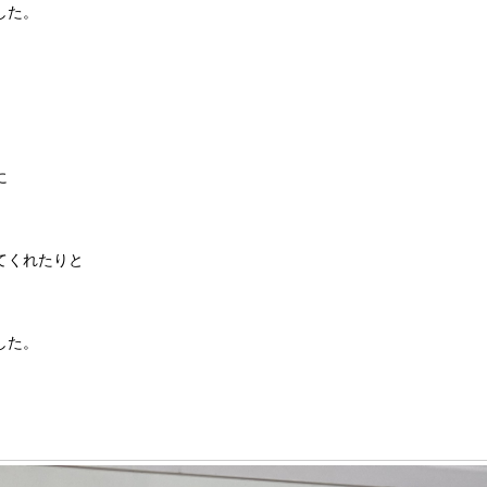
した。
に
てくれたりと
した。