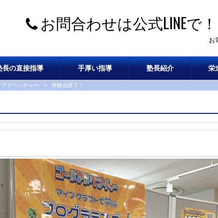
お問合わせは公式LINEで！
お
塾長の直接指導
手厚い指導
塾長紹介
栄
ドアドベンチャー
>
体験会終了！