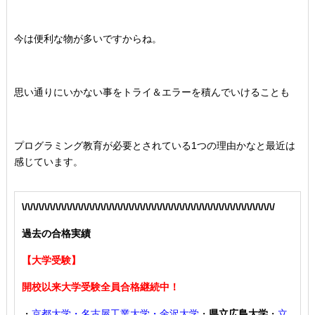
今は便利な物が多いですからね。
思い通りにいかない事をトライ＆エラーを積んでいけることも
プログラミング教育が必要とされている1つの理由かなと最近は
感じています。
\/\/\/\/\/\/\/\/\/\/\/\/\/\/\/\/\/\/\/\/\/\/\/\/\/\/\/\/\/\/\/\/\/\/\/\/\/\/\/\/\/\/\/\/\/
過去の合格実績
【大学受験】
開校以来大学受験全員合格継続中！
・
京都大学・名古屋工業大学・金沢大学
・
県立広島大学
・
立