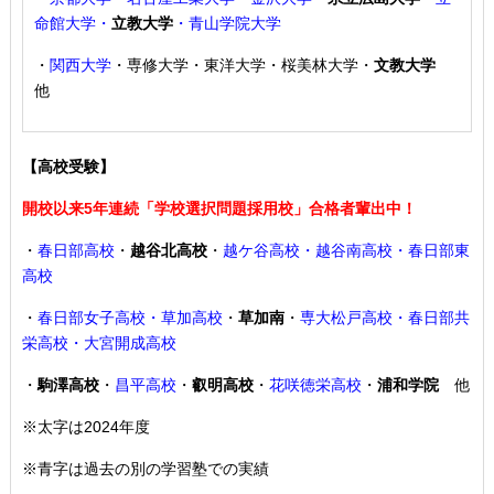
命館大学・
立教大学
・青山学院大学
・
関西大学
・専修大学・東洋大学・桜美林大学・
文教大学
他
【高校受験】
開校以来5年連続「学校選択問題採用校」合格者輩出中！
・
春日部高校
・
越谷北高校
・
越ケ谷高校・越谷南高校・春日部東
高校
・
春日部女子高校・草加高校
・
草加南
・
専大松戸高校
・春日部共
栄高校・大宮開成高校
・
駒澤高校
・
昌平高校
・
叡明高校
・
花咲徳栄高校
・
浦和学院
他
※太字は2024年度
※青字は過去の別の学習塾での実績